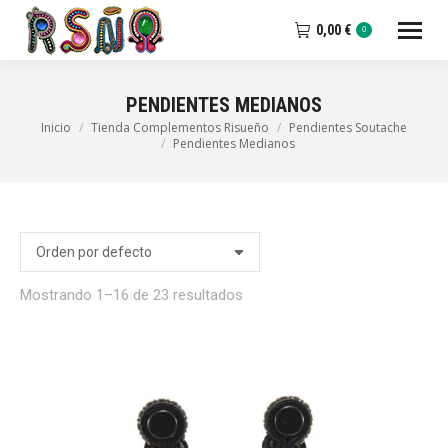
0,00
€
0
PENDIENTES MEDIANOS
Inicio
Tienda Complementos Risueño
Pendientes Soutache
Estás aquí:
Pendientes Medianos
io
io
imo
imo
Mostrando 1–16 de 23 resultados