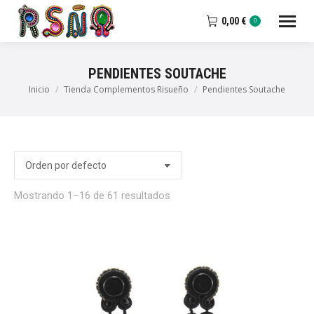
0,00
€
0
PENDIENTES SOUTACHE
Inicio
Tienda Complementos Risueño
Pendientes Soutache
Estás aquí:
io
io
imo
imo
Mostrando 1–16 de 61 resultados